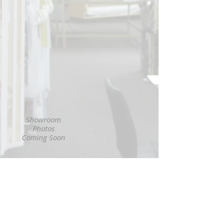
Showroom
Photos
Coming Soon
Showroom
Photos
Coming Soon
Visit our interior design showroom